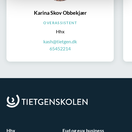
Karina Skov Obbekjær
OVERASSISTENT
Hhx
kash@tietgen.dk
65452214
Hhx
Eud og eux business