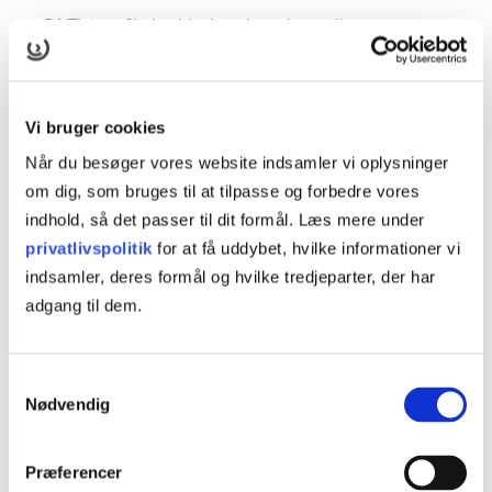
På TietgenSkolen hhx kan du vælge mellem syv
spændende studieretninger, der passer til dine
interesser og fremtidsplaner. Uanset hvilken
studieretning du vælger, får du en uddannelse, der er
Vi bruger cookies
tæt på erhvervslivet og samfundet. Du lærer om den
Når du besøger vores website indsamler vi oplysninger
virkelighed, der omgiver os, og du bliver klar til at
om dig, som bruges til at tilpasse og forbedre vores
navigere i den.
indhold, så det passer til dit formål. Læs mere under
privatlivspolitik
for at få uddybet, hvilke informationer vi
På TietgenSkolen hhx bliver du også en del af et
indsamler, deres formål og hvilke tredjeparter, der har
stærkt fællesskab, hvor du møder engagerede
adgang til dem.
undervisere og motiverede elever. Her er et godt
studiemiljø, hvor der er plads til alle, og hvor der er
masser af sociale aktiviteter og events.
Samtykkevalg
Nødvendig
Du får tre år, du kan bruge til noget - og tre år du
aldrig glemmer!
Præferencer