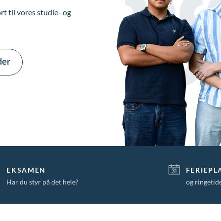
t til vores studie- og
der
EKSAMEN
FERIEPL
Har du styr på det hele?
og ringetid