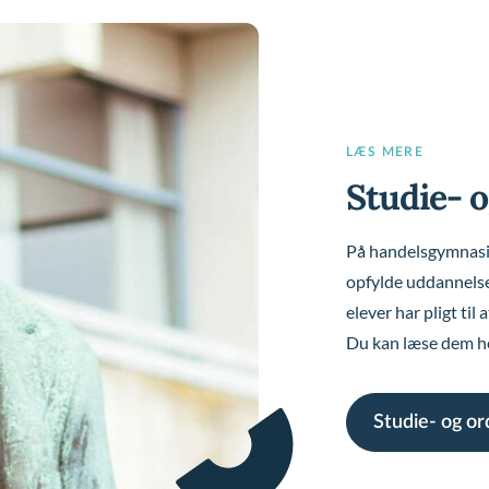
LÆS MERE
Studie- 
På handelsgymnasiet
opfylde uddannelsen
elever har pligt til
Du kan læse dem he
Studie- og o