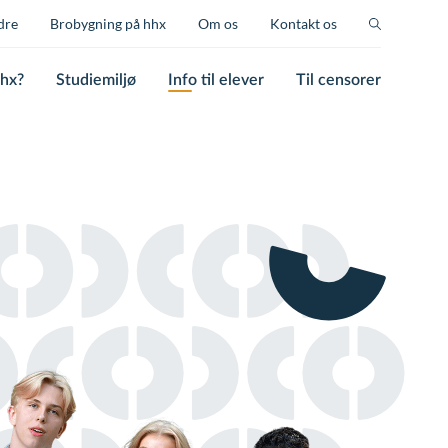
dre
Brobygning på hhx
Om os
Kontakt os
hhx?
Studiemiljø
Info til elever
Til censorer