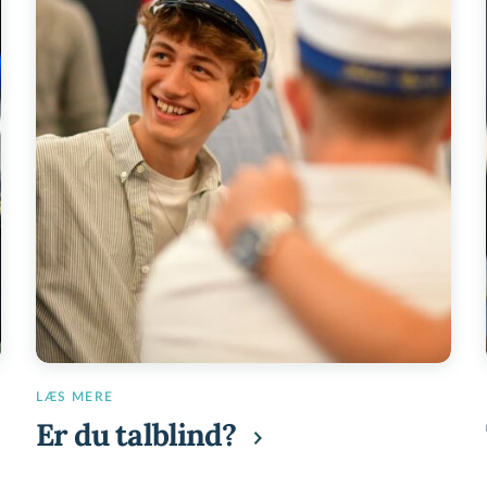
LÆS MERE
Er
du
talblind?