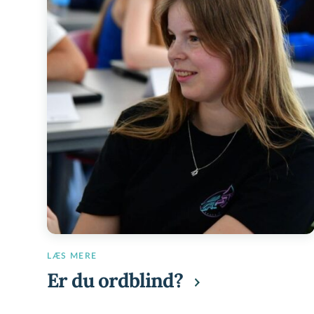
LÆS MERE
Er
du
ordblind?