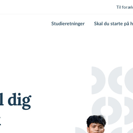
Til foræl
Studieretninger
Skal du starte på 
l dig
x