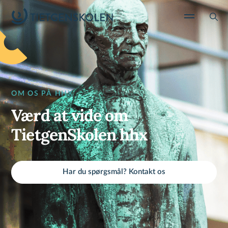
OM OS PÅ HHX
Værd at vide om
TietgenSkolen hhx
Har du spørgsmål? Kontakt os