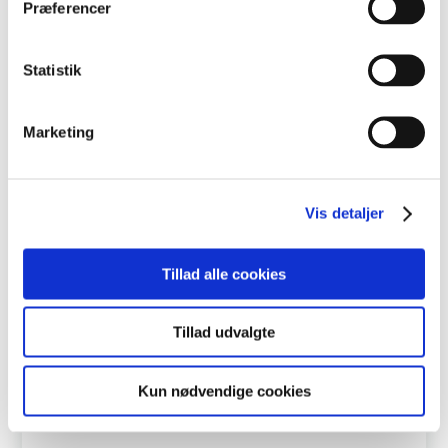
Her finder du information til dig som er elev, forældre eller
Præferencer
skal være censor på handelsgymnasiet.
Statistik
Marketing
ELEV PÅ HHX
Er du elev?
Vis detaljer
Tillad alle cookies
FORÆLDRE
Er du forældre?
Tillad udvalgte
Kun nødvendige cookies