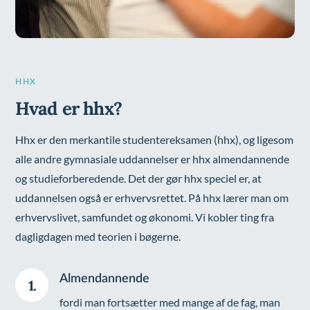
HHX
Hvad er hhx?
Hhx er den merkantile studentereksamen (hhx), og ligesom
alle andre gymnasiale uddannelser er hhx almendannende
og studieforberedende. Det der gør hhx speciel er, at
uddannelsen også er erhvervsrettet. På hhx lærer man om
erhvervslivet, samfundet og økonomi. Vi kobler ting fra
dagligdagen med teorien i bøgerne.
Almendannende
1.
fordi man fortsætter med mange af de fag, man