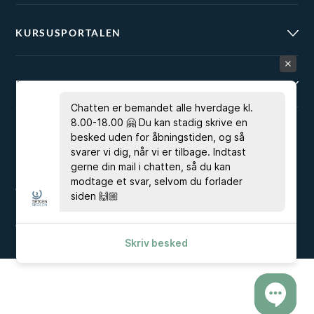
KURSUSPORTALEN
BRUG FOR HJÆLP?
Chatten er bemandet alle hverdage kl.
8.00-18.00 🤗 Du kan stadig skrive en
besked uden for åbningstiden, og så
svarer vi dig, når vi er tilbage. Indtast
EAN 5798000553743
gerne din mail i chatten, så du kan
modtage et svar, selvom du forlader
CVR 23267519
siden 🙌🏼
Cookies & Privatlivspolitik
Skriv besked