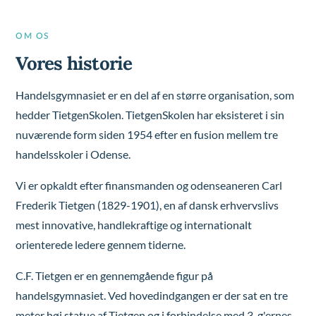
OM OS
Vores historie
Handelsgymnasiet er en del af en større organisation, som
hedder TietgenSkolen. TietgenSkolen har eksisteret i sin
nuværende form siden 1954 efter en fusion mellem tre
handelsskoler i Odense.
Vi er opkaldt efter finansmanden og odenseaneren Carl
Frederik Tietgen (1829-1901), en af dansk erhvervslivs
mest innovative, handlekraftige og internationalt
orienterede ledere gennem tiderne.
C.F. Tietgen er en gennemgående figur på
handelsgymnasiet. Ved hovedindgangen er der sat en tre
meter høj statue af Tietgen og i forbindelse med 3. g'ernes