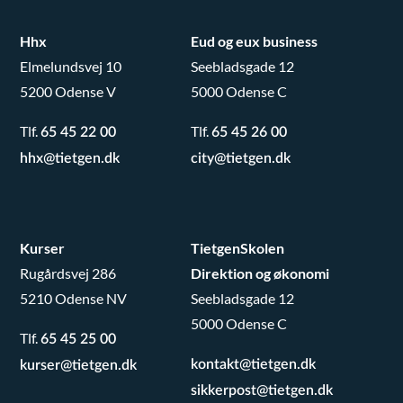
Hhx
Eud og eux business
Elmelundsvej 10
Seebladsgade 12
5200 Odense V
5000 Odense C
Tlf.
Tlf.
65 45 22 00
65 45 26 00
hhx@tietgen.dk
city@tietgen.dk
Kurser
TietgenSkolen
Rugårdsvej 286
Direktion og økonomi
5210 Odense NV
Seebladsgade 12
5000 Odense C
Tlf.
65 45 25 00
kontakt@tietgen.dk
kurser@tietgen.dk
sikkerpost@tietgen.dk