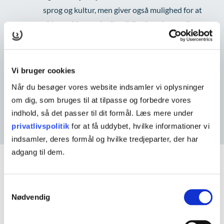
sprog og kultur, men giver også mulighed for at
videreuddanne sig til politibetjent, lærer eller
socialrådgiver.
Erhvervsrettet
3.
Vi bruger cookies
fordi man på handelsgymnasiet får en stribe fag,
Når du besøger vores website indsamler vi oplysninger
som ruster vores elever ekstra godt til job og
om dig, som bruges til at tilpasse og forbedre vores
uddannelse inden for erhvervslivet.
indhold, så det passer til dit formål. Læs mere under
privatlivspolitik
for at få uddybet, hvilke informationer vi
indsamler, deres formål og hvilke tredjeparter, der har
adgang til dem.
KAN VI HJÆLPE?
Samtykkevalg
Nødvendig
Praktisk info