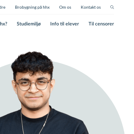
dre
Brobygning på hhx
Om os
Kontakt os
hhx?
Studiemiljø
Info til elever
Til censorer