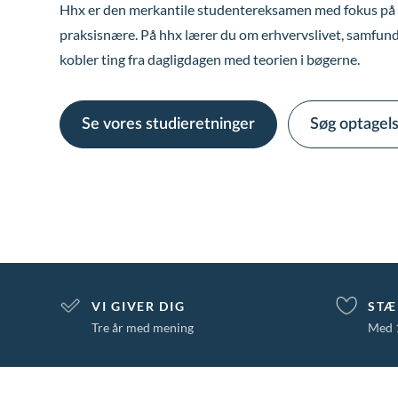
Hhx er den merkantile studentereksamen med fokus på e
praksisnære. På hhx lærer du om erhvervslivet, samfun
kobler ting fra dagligdagen med teorien i bøgerne.
Se vores studieretninger
Søg optagel
VI GIVER DIG
STÆ
Tre år med mening
Med 1