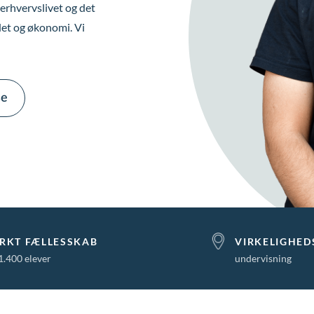
rhvervslivet og det
det og økonomi. Vi
se
RKT FÆLLESSKAB
VIRKELIGHE
.400 elever
undervisning