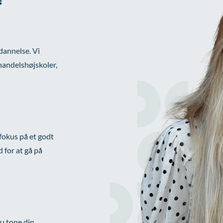
dannelse. Vi
 handelshøjskoler,
 fokus på et godt
d for at gå på
du tone din