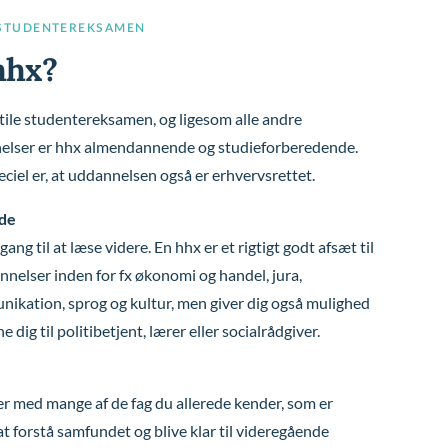
 STUDENTEREKSAMEN
hhx?
ile studentereksamen, og ligesom alle andre
elser er hhx almendannende og studieforberedende.
eciel er, at uddannelsen også er erhvervsrettet.
de
dgang til at læse videre. En hhx er et rigtigt godt afsæt til
nelser inden for fx økonomi og handel, jura,
nikation, sprog og kultur, men giver dig også mulighed
 dig til politibetjent, lærer eller socialrådgiver.
tter med mange af de fag du allerede kender, som er
l at forstå samfundet og blive klar til videregående