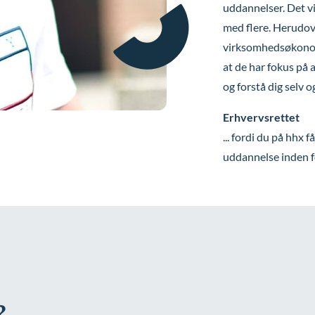
uddannelser. Det vi
med flere. Herudov
virksomhedsøkonomi
at de har fokus på a
og forstå dig selv o
Erhvervsrettet
... fordi du på hhx f
uddannelse inden fo
?