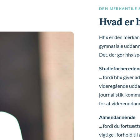
DEN MERKANTILE
Hvad er 
Hhx er den merkant
gymnasiale uddann
Det, der gør hhx sp
Studieforbereden
... fordi hhx giver a
videregående uddan
journalistik, kommu
for at videreuddanne
Almendannende
... fordi du fortsæ
vigtige i forhold ti