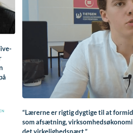
ive-
r
n
på
Lærerne er rigtig dygtige til at formid
EN
som afsætning, virksomhedsøkonomi
det virkelighedsnært.