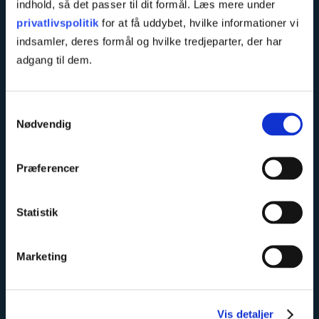
indhold, så det passer til dit formål. Læs mere under
privatlivspolitik
for at få uddybet, hvilke informationer vi
indsamler, deres formål og hvilke tredjeparter, der har
adgang til dem.
Samtykkevalg
Hhx
Eud og eux business
Nødvendig
Elmelundsvej 10
Seebladsgade 12
5200 Odense V
5000 Odense C
Præferencer
Tlf.
Tlf.
65 45 22 00
65 45 26 00
hhx@tietgen.dk
city@tietgen.dk
Statistik
Marketing
Kurser
TietgenSkolen
Rugårdsvej 286
Direktion og økonomi
Vis detaljer
5210 Odense NV
Seebladsgade 12