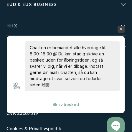
EUD & EUX BUSINESS
HHX
KURSUSPORTALEN
Chatten er bemandet alle hverdage kl.
8.00-18.00 🤗 Du kan stadig skrive en
besked uden for åbningstiden, og så
svarer vi dig, når vi er tilbage. Indtast
BRUG FOR HJÆLP?
gerne din mail i chatten, så du kan
modtage et svar, selvom du forlader
siden 🙌🏼
EAN 5798000553743
Skriv besked
CVR 23267519
Cookies & Privatlivspolitik