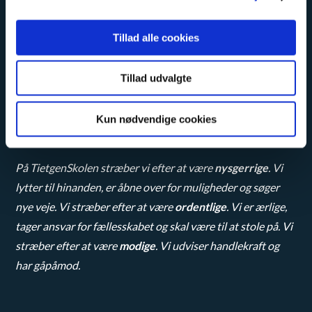
5000 Odense C
Tlf.
65 45 25 00
Tillad alle cookies
kontakt@tietgen.dk
kurser@tietgen.dk
sikkerpost@tietgen.dk
Tillad udvalgte
Kun nødvendige cookies
På TietgenSkolen stræber vi efter at være
nysgerrige
. Vi
lytter til hinanden, er åbne over for muligheder og søger
nye veje. Vi stræber efter at være
ordentlige
. Vi er ærlige,
tager ansvar for fællesskabet og skal være til at stole på. Vi
stræber efter at være
modige
. Vi udviser handlekraft og
har gåpåmod.