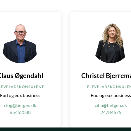
Claus Øgendahl
Christel Bjerre
LEVPLADSKONSULENT
ELEVPLADSKONSULE
Eud og eux business
Eud og eux busines
clog@tietgen.dk
ciha@tietgen.dk
65452088
24784675