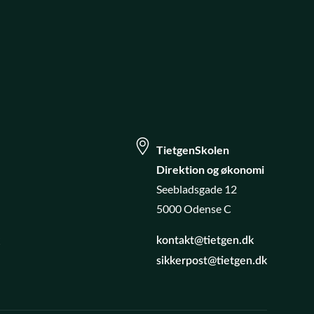
TietgenSkolen
Direktion og økonomi
Seebladsgade 12
5000 Odense C
kontakt@tietgen.dk
k
sikkerpost@tietgen.dk