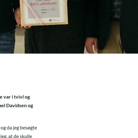
 var i tvivl og
hael Davidsen og
, og da jeg besøgte
eg, at de skulle