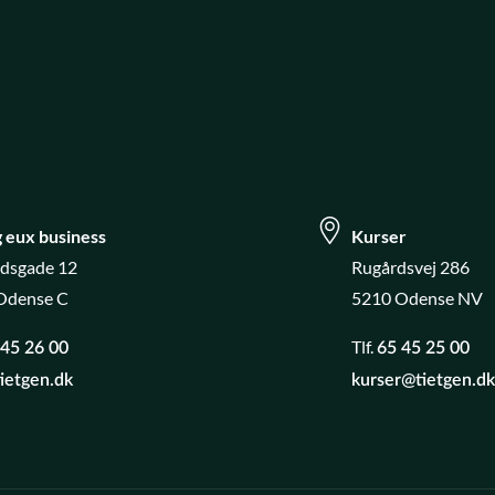
 eux business
Kurser
adsgade 12
Rugårdsvej 286
Odense C
5210 Odense NV
Tlf.
 45 26 00
65 45 25 00
ietgen.dk
kurser@tietgen.d