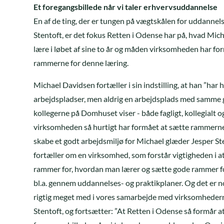
Et foregangsbillede når vi taler erhvervsuddannelse
En af de ting, der er tungen på vægtskålen for uddannel
Stentoft, er det fokus Retten i Odense har på, hvad Mic
lære i løbet af sine to år og måden virksomheden har fo
rammerne for denne læring.
Michael Davidsen fortæller i sin indstilling, at han ”har h
arbejdspladser, men aldrig en arbejdsplads med samme
kollegerne på Domhuset viser - både fagligt, kollegialt og 
virksomheden så hurtigt har formået at sætte rammerne
skabe et godt arbejdsmiljø for Michael glæder Jesper St
fortæller om en virksomhed, som forstår vigtigheden i a
rammer for, hvordan man lærer og sætte gode rammer f
bl.a. gennem uddannelses- og praktikplaner. Og det er n
rigtig meget med i vores samarbejde med virksomhedern
Stentoft, og fortsætter: ”At Retten i Odense så formår at