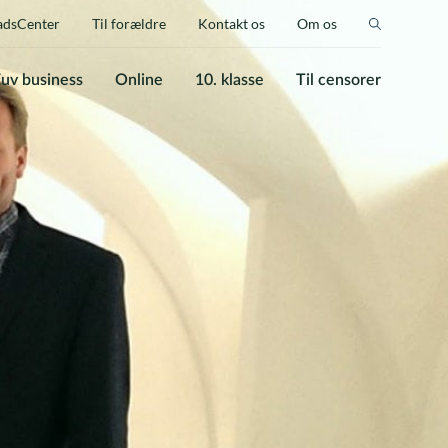
adsCenter
Til forældre
Kontakt os
Om os
uv business
Online
10. klasse
Til censorer