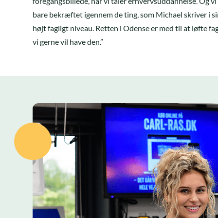
foregangsbillede, når vi taler erhvervsuddannelse. Og vi 
bare bekræftet igennem de ting, som Michael skriver i si
højt fagligt niveau. Retten i Odense er med til at løfte f
vi gerne vil have den.”