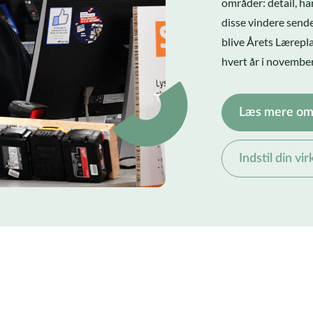
områder: detail, ha
disse vindere send
blive Årets Lærepl
hvert år i november
Læs mere om
Indstil din v