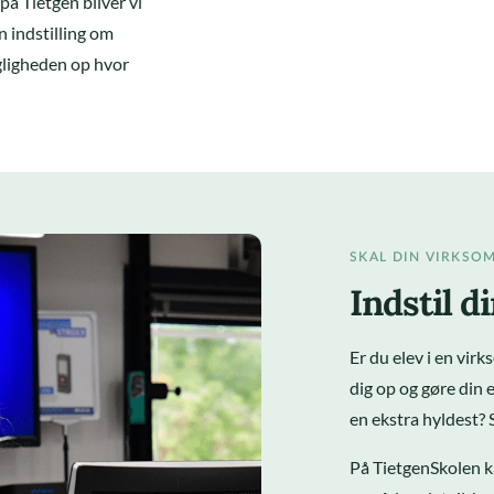
på Tietgen bliver vi
n indstilling om
agligheden op hvor
SKAL DIN VIRKSO
Indstil 
Er du elev i en virk
dig op og gøre din
en ekstra hyldest? 
På TietgenSkolen kå