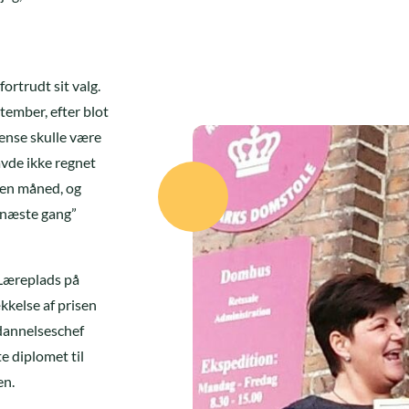
ortrudt sit valg.
tember, efter blot
dense skulle være
avde ikke regnet
r en måned, og
 næste gang”
 Læreplads på
kelse af prisen
ddannelseschef
e diplomet til
en.