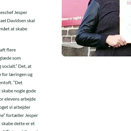
seschef Jesper
hael Davidsen skal
rmået at skabe
aft flere
 glæde som
socialt.” Det, at
 for læringen og
entoft. ”Det
t skabe nogle gode
or elevens arbejde
oget vi arbejder
e” fortæller Jesper
 skabe dette er et