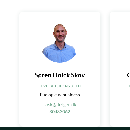
Søren Holck Skov
ELEVPLADSKONSULENT
E
Eud og eux business
shsk@tietgen.dk
30433062