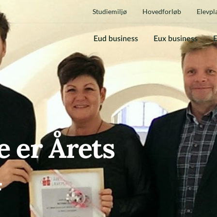
Studiemiljø
Hovedforløb
Elevpl
Eud business
Eux business
E
e er Årets
4