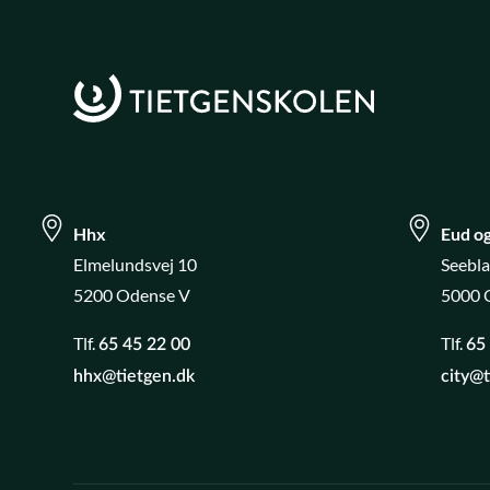
Hhx
Eud og
Elmelundsvej 10
Seebl
5200 Odense V
5000 
Tlf.
Tlf.
65 45 22 00
65
hhx@tietgen.dk
city@t