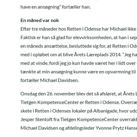
have en ansøgning” fortæller han.
En måned var nok
Efter tre måneder hos Retten i Odense har Michael ikke f
Faktisk er han så glad for elevvirksomheden, at han i sep
en måneds ansættelse, besluttede sig for, at Retten i O
med i opløbet om at blive Årets Læreplads 2014. ”Jeg h
med at vinde, fordi jeg jo kun havde været her i lidt ove
tænkte at min ansøgning kunne være en opvarmning til
fortæller Michael Davidsen.
Onsdag den 26. november blev det så afsløret, at Årets
Tietgen KompetenceCenter er Retten i Odense. Overræk
skete i Retten i Odenses lokaler på Albanigade, hvor u
Jesper Stentoft fra Tietgen KompetenceCenter overrakt
Michael Davidsen og afdelingsleder Yvonne Prytz Hans