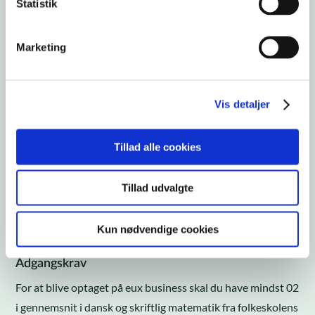
Statistik
Marketing
Vis detaljer
Tillad alle cookies
Tillad udvalgte
OPTAGELSE OG ADGANGSKRAV
Sådan starter du på eux business
Kun nødvendige cookies
Adgangskrav
For at blive optaget på eux business skal du have mindst 02
i gennemsnit i dansk og skriftlig matematik fra folkeskolens