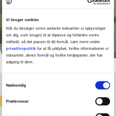
Eux business er en to-i-en uddannelse, hvor du får
en studenterhue og en elevuddannelse på samme
Vi bruger cookies
tid.
Når du besøger vores website indsamler vi oplysninger
om dig, som bruges til at tilpasse og forbedre vores
AFSPIL HELE VIDEOEN
indhold, så det passer til dit formål. Læs mere under
privatlivspolitik
for at få uddybet, hvilke informationer vi
indsamler, deres formål og hvilke tredjeparter, der har
adgang til dem.
Samtykkevalg
Nødvendig
Præferencer