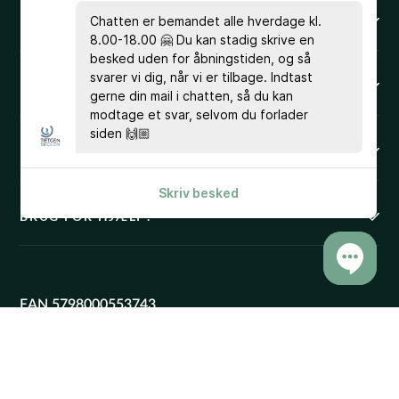
EUD & EUX BUSINESS
Chatten er bemandet alle hverdage kl.
8.00-18.00 🤗 Du kan stadig skrive en
besked uden for åbningstiden, og så
svarer vi dig, når vi er tilbage. Indtast
HHX
gerne din mail i chatten, så du kan
modtage et svar, selvom du forlader
siden 🙌🏼
KURSUSPORTALEN
Skriv besked
BRUG FOR HJÆLP?
EAN 5798000553743
CVR 23267519
Cookies & Privatlivspolitik