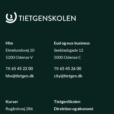
Hhx
Eud og eux business
Elmelundsvej 10
Seebladsgade 12
5200 Odense V
5000 Odense C
Tlf.
Tlf.
65 45 22 00
65 45 26 00
hhx@tietgen.dk
city@tietgen.dk
Kurser
TietgenSkolen
Rugårdsvej 286
Direktion og økonomi