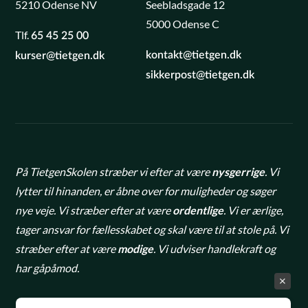
5210 Odense NV
Seebladsgade 12
5000 Odense C
Tlf.
65 45 25 00
kontakt@tietgen.dk
kurser@tietgen.dk
sikkerpost@tietgen.dk
På TietgenSkolen stræber vi efter at være
nysgerrige
. Vi
lytter til hinanden, er åbne over for muligheder og søger
nye veje. Vi stræber efter at være
ordentlige
. Vi er ærlige,
tager ansvar for fællesskabet og skal være til at stole på. Vi
stræber efter at være
modige
. Vi udviser handlekraft og
har gåpåmod.