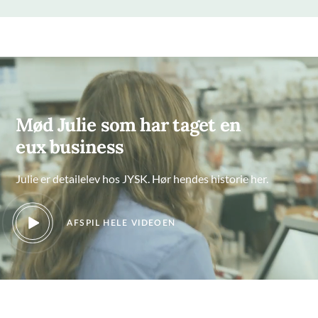
Mød Julie som har taget en
eux business
Julie er detailelev hos JYSK. Hør hendes historie her.
AFSPIL HELE VIDEOEN