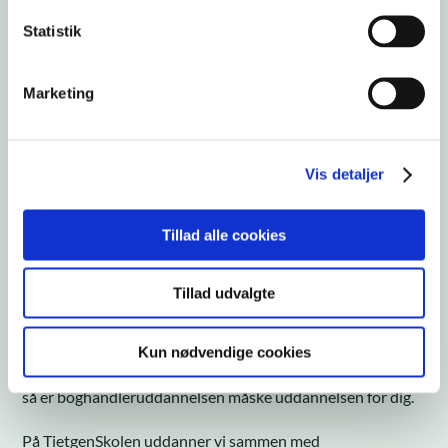
Statistik
Marketing
Vis detaljer
DETAIL: SALGSASSISTENT MED PROFIL
Tillad alle cookies
Læs mere om
boghandleruddannelsen
Tillad udvalgte
Hvis du interesserer dig for bøger, litteratur, kontorartikler
Kun nødvendige cookies
eller brætspil og har lyst til at arbejde med salg i en butik,
så er boghandleruddannelsen måske uddannelsen for dig.
På TietgenSkolen uddanner vi sammen med