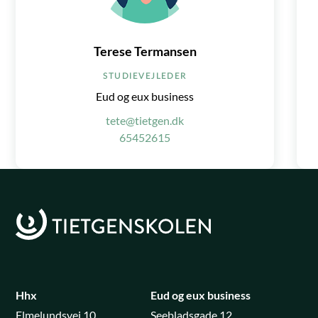
Terese Termansen
STUDIEVEJLEDER
Eud og eux business
tete@tietgen.dk
65452615
Hhx
Eud og eux business
Elmelundsvej 10
Seebladsgade 12