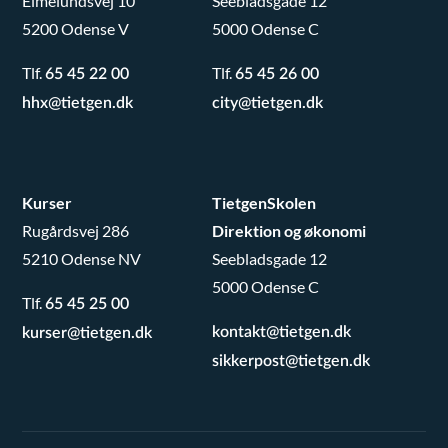
Elmelundsvej 10
Seebladsgade 12
5200 Odense V
5000 Odense C
Tlf.
Tlf.
65 45 22 00
65 45 26 00
hhx@tietgen.dk
city@tietgen.dk
Kurser
TietgenSkolen
Rugårdsvej 286
Direktion og økonomi
5210 Odense NV
Seebladsgade 12
5000 Odense C
Tlf.
65 45 25 00
kontakt@tietgen.dk
kurser@tietgen.dk
sikkerpost@tietgen.dk