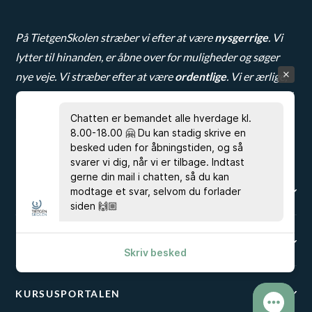
På TietgenSkolen stræber vi efter at være
nysgerrige
. Vi
lytter til hinanden, er åbne over for muligheder og søger
nye veje. Vi stræber efter at være
ordentlige
. Vi er ærlige,
tager ansvar for fællesskabet og skal være til at stole på. Vi
stræber efter at være
modige
. Vi udviser handlekraft og
Chatten er bemandet alle hverdage kl.
8.00-18.00 🤗 Du kan stadig skrive en
har gåpåmod.
besked uden for åbningstiden, og så
svarer vi dig, når vi er tilbage. Indtast
gerne din mail i chatten, så du kan
modtage et svar, selvom du forlader
EUD & EUX BUSINESS
siden 🙌🏼
HHX
Skriv besked
KURSUSPORTALEN