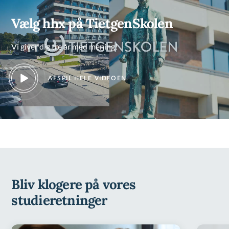
Vælg hhx på TietgenSkolen
Vi giver dig tre år med mening!
AFSPIL HELE VIDEOEN
Bliv klogere på vores
studieretninger