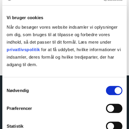
I Bæredygtighedsudvalget arbejder vi målrettet på at
Vi bruger cookies
reducere klima- og miljøaftrykket på vores skole.
Når du besøger vores website indsamler vi oplysninger
Gennem implementering af innovative, bæredygtige
om dig, som bruges til at tilpasse og forbedre vores
løsninger forsøger vi at inspirere vores fællesskab til at
indhold, så det passer til dit formål. Læs mere under
træffe grønnere valg og skabe en mere bæredygtig fremtid,
privatlivspolitik
for at få uddybet, hvilke informationer vi
fx ved at plante træer og samle pant.
indsamler, deres formål og hvilke tredjeparter, der har
adgang til dem.
Samtykkevalg
Nødvendig
Præferencer
Statistik
Hhx
Eud og eux business