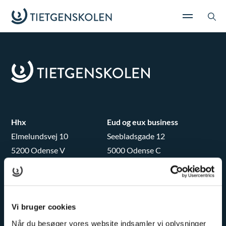
Hhx
Eud og eux business
Elmelundsvej 10
Seebladsgade 12
5200 Odense V
5000 Odense C
Tlf.
Tlf.
65 45 22 00
65 45 26 00
hhx@tietgen.dk
city@tietgen.dk
Vi bruger cookies
Når du besøger vores website indsamler vi oplysninger