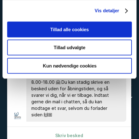
har gåpåmod.
Vis detaljer
Tillad alle cookies
EUD & EUX BUSINESS
Tillad udvalgte
HHX
Kun nødvendige cookies
KURSUSPORTALEN
Chatten er bemandet alle hverdage kl.
8.00-18.00 🤗 Du kan stadig skrive en
besked uden for åbningstiden, og så
svarer vi dig, når vi er tilbage. Indtast
BRUG FOR HJÆLP?
gerne din mail i chatten, så du kan
modtage et svar, selvom du forlader
siden 🙌🏼
EAN 5798000553743
Skriv besked