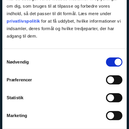
om dig, som bruges til at tilpasse og forbedre vores
Kurser
TietgenSkolen
indhold, så det passer til dit formål. Læs mere under
Rugårdsvej 286
Direktion og økonomi
privatlivspolitik
for at få uddybet, hvilke informationer vi
5210 Odense NV
Seebladsgade 12
indsamler, deres formål og hvilke tredjeparter, der har
5000 Odense C
Tlf.
adgang til dem.
65 45 25 00
kontakt@tietgen.dk
kurser@tietgen.dk
sikkerpost@tietgen.dk
Samtykkevalg
Nødvendig
Præferencer
På TietgenSkolen stræber vi efter at være
nysgerrige
. Vi
Statistik
lytter til hinanden, er åbne over for muligheder og søger
nye veje. Vi stræber efter at være
ordentlige
. Vi er ærlige,
Marketing
tager ansvar for fællesskabet og skal være til at stole på. Vi
stræber efter at være
modige
. Vi udviser handlekraft og