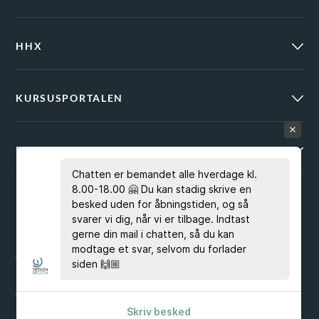
HHX
KURSUSPORTALEN
BRUG FOR HJÆLP?
Chatten er bemandet alle hverdage kl.
8.00-18.00 🤗 Du kan stadig skrive en
besked uden for åbningstiden, og så
svarer vi dig, når vi er tilbage. Indtast
EAN 5798000553743
gerne din mail i chatten, så du kan
modtage et svar, selvom du forlader
CVR 23267519
siden 🙌🏼
Cookies & Privatlivspolitik
Skriv besked