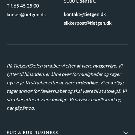
5000 Odense C
Tlf.
65 45 25 00
kontakt@tietgen.dk
kurser@tietgen.dk
sikkerpost@tietgen.dk
På TietgenSkolen stræber vi efter at være
nysgerrige
. Vi
lytter til hinanden, er åbne over for muligheder og søger
nye veje. Vi stræber efter at være
ordentlige
. Vi er ærlige,
tager ansvar for fællesskabet og skal være til at stole på. Vi
stræber efter at være
modige
. Vi udviser handlekraft og
har gåpåmod.
EUD & EUX BUSINESS