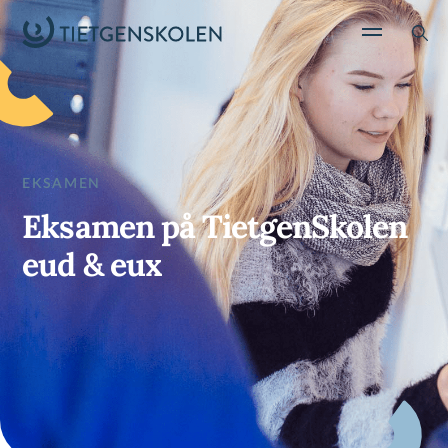
EKSAMEN
Eksamen på TietgenSkolen
eud & eux