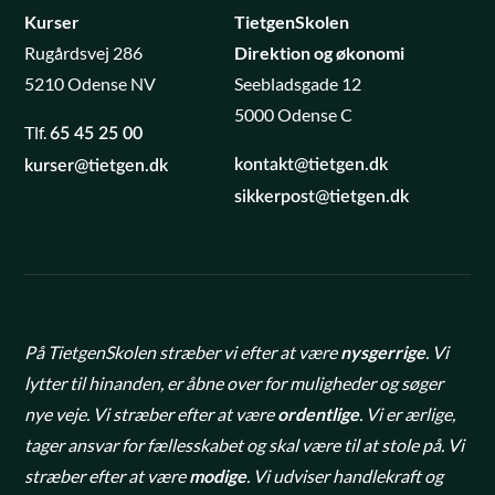
Kurser
TietgenSkolen
Rugårdsvej 286
Direktion og økonomi
5210 Odense NV
Seebladsgade 12
5000 Odense C
Tlf.
65 45 25 00
kontakt@tietgen.dk
kurser@tietgen.dk
sikkerpost@tietgen.dk
På TietgenSkolen stræber vi efter at være
nysgerrige
. Vi
lytter til hinanden, er åbne over for muligheder og søger
nye veje. Vi stræber efter at være
ordentlige
. Vi er ærlige,
tager ansvar for fællesskabet og skal være til at stole på. Vi
stræber efter at være
modige
. Vi udviser handlekraft og