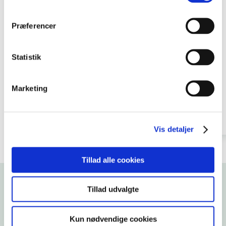
Præferencer
Mette Esbjerg Juulsgaard
Statistik
OVERASSISTENT
meju@tietgen.dk
Marketing
65452607
Vis detaljer
Tillad alle cookies
Tillad udvalgte
KONTAKT VORES STUDIEVEJLEDERE
Vil du høre mere om
Kun nødvendige cookies