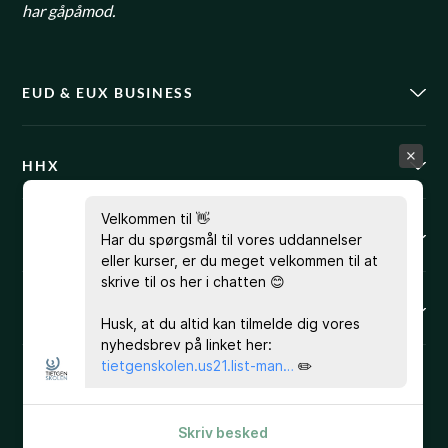
har gåpåmod.
EUD & EUX BUSINESS
HHX
Velkommen til 👋
KURSUSPORTALEN
Har du spørgsmål til vores uddannelser
eller kurser, er du meget velkommen til at
skrive til os her i chatten 😊
BRUG FOR HJÆLP?
Husk, at du altid kan tilmelde dig vores
nyhedsbrev på linket her:
tietgenskolen.us21.list-man…
✏️
EAN 5798000553743
Skriv besked