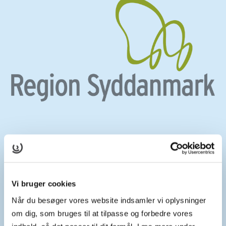
SAMARBEJDSPARTNERE
Hvem står bag vejledningsspillet?
Vi bruger cookies
Når du besøger vores website indsamler vi oplysninger
T.E.G. Solution er støttet af midler fra Region Syddanmarks
om dig, som bruges til at tilpasse og forbedre vores
Uddannelsespulje. Det er udviklet af nedenstående