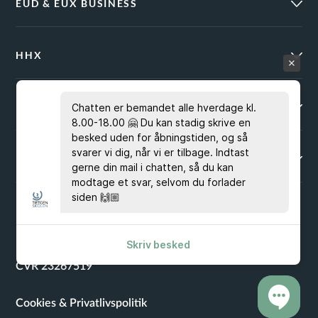
EUD & EUX BUSINESS
HHX
KURSUSPORTALEN
Chatten er bemandet alle hverdage kl.
8.00-18.00 🤗 Du kan stadig skrive en
besked uden for åbningstiden, og så
svarer vi dig, når vi er tilbage. Indtast
BRUG FOR HJÆLP?
gerne din mail i chatten, så du kan
modtage et svar, selvom du forlader
siden 🙌🏼
EAN 5798000553743
Skriv besked
CVR 23267519
Cookies & Privatlivspolitik