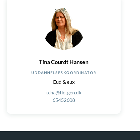
Tina Courdt Hansen
UDDANNELSESKOORDINATOR
Eud & eux
tcha@tietgen.dk
65452608