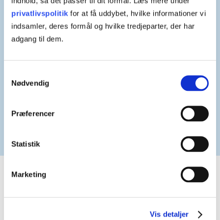
indhold, så det passer til dit formål. Læs mere under
erhvervsskoler i samarbejde med spilfirmaet, Serious
privatlivspolitik
for at få uddybet, hvilke informationer vi
Games Interactive.
indsamler, deres formål og hvilke tredjeparter, der har
adgang til dem.
Stockholm Resilience Centre hos Stockholm Universitet
bakker op om T.E.G. Solution, og bidrager med viden
omkring de 9 Plantary Boundaries, som spillet bruger som
Samtykkevalg
et væsentligt element.
Nødvendig
Præferencer
Læs mere om dem her
Statistik
Marketing
Vis detaljer