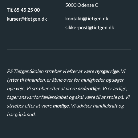
5000 Odense C
Tlf.
65 45 25 00
kontakt@tietgen.dk
kurser@tietgen.dk
sikkerpost@tietgen.dk
På TietgenSkolen stræber vi efter at være
nysgerrige
. Vi
lytter til hinanden, er åbne over for muligheder og søger
nye veje. Vi stræber efter at være
ordentlige
. Vi er ærlige,
tager ansvar for fællesskabet og skal være til at stole på. Vi
stræber efter at være
modige
. Vi udviser handlekraft og
har gåpåmod.