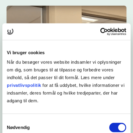
Vi bruger cookies
Når du besøger vores website indsamler vi oplysninger
om dig, som bruges til at tilpasse og forbedre vores
indhold, så det passer til dit formål. Læs mere under
privatlivspolitik
for at få uddybet, hvilke informationer vi
indsamler, deres formål og hvilke tredjeparter, der har
Jeg har arbejdet som salgsleder i detailbranchen,
adgang til dem.
men arbejdstiderne passer ikke ind i familielivet, så
nu vil jeg gerne arbejde på kontor.
MATHIAS, EUX BUSINESS
Samtykkevalg
Nødvendig