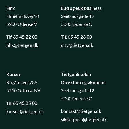
Hhx
Eud og eux business
Elmelundsvej 10
Seebladsgade 12
5200 Odense V
5000 Odense C
Tlf.
Tlf.
65 45 22 00
65 45 26 00
hhx@tietgen.dk
city@tietgen.dk
Kurser
TietgenSkolen
Rugårdsvej 286
Direktion og økonomi
5210 Odense NV
Seebladsgade 12
5000 Odense C
Tlf.
65 45 25 00
kontakt@tietgen.dk
kurser@tietgen.dk
sikkerpost@tietgen.dk