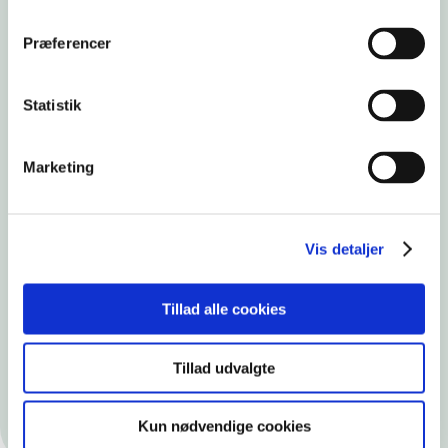
Præferencer
Statistik
Marketing
Vis detaljer
Tillad alle cookies
Jeg har haft min egen neglesalon, men vil gerne
skifte spor. Så nu søger jeg elevplads som digital
handelselev.
Tillad udvalgte
FREJA, EUX BUSINESS
Kun nødvendige cookies