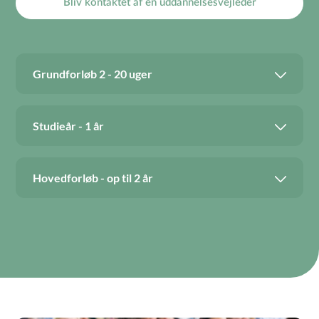
Bliv kontaktet af en uddannelsesvejleder
Grundforløb 2 - 20 uger
Studieår - 1 år
Hovedforløb - op til 2 år