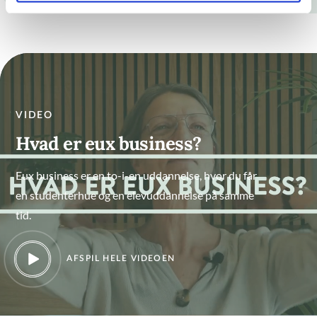
VIDEO
Hvad er eux business?
Eux business er en to-i-en uddannelse, hvor du får
en studenterhue og en elevuddannelse på samme
tid.
AFSPIL HELE VIDEOEN