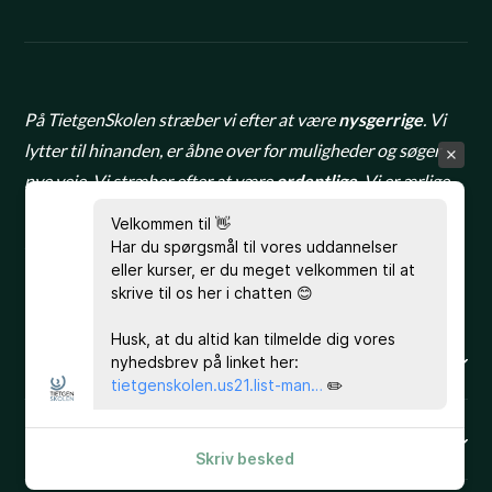
På TietgenSkolen stræber vi efter at være
nysgerrige
. Vi
lytter til hinanden, er åbne over for muligheder og søger
nye veje. Vi stræber efter at være
ordentlige
. Vi er ærlige,
tager ansvar for fællesskabet og skal være til at stole på. Vi
Velkommen til 👋
stræber efter at være
modige
. Vi udviser handlekraft og
Har du spørgsmål til vores uddannelser
eller kurser, er du meget velkommen til at
har gåpåmod.
skrive til os her i chatten 😊
Husk, at du altid kan tilmelde dig vores
nyhedsbrev på linket her:
EUD & EUX BUSINESS
tietgenskolen.us21.list-man…
✏️
HHX
Skriv besked