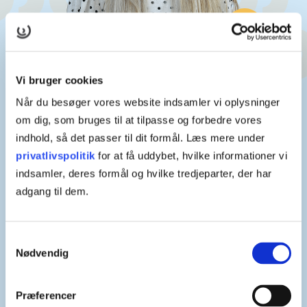
Vi bruger cookies
Når du besøger vores website indsamler vi oplysninger
om dig, som bruges til at tilpasse og forbedre vores
TIETGENSKOLENS STRATEGISKE NARRATIV
indhold, så det passer til dit formål. Læs mere under
På TietgenSkolen er vi...
privatlivspolitik
for at få uddybet, hvilke informationer vi
indsamler, deres formål og hvilke tredjeparter, der har
adgang til dem.
Nysgerrige
Vi stræber efter at være nysgerrige. Vi lytter til hinanden,
er åbne over for muligheder og søger nye veje.
Samtykkevalg
Nødvendig
Ordentlige
Præferencer