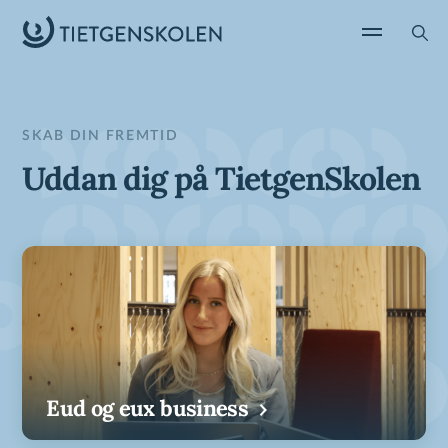
SKAB DIN FREMTID
Uddan dig på TietgenSkolen
Eud
og
eux
business