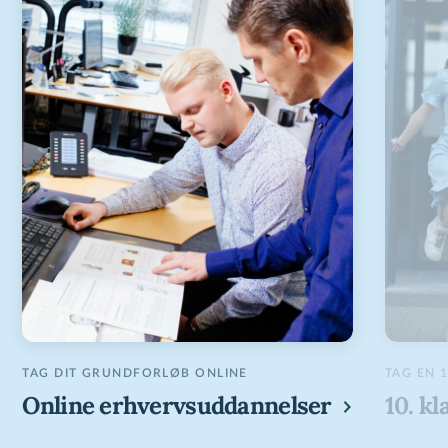
TAG DIT GRUNDFORLØB ONLINE
TAG EN 
Online
erhvervsuddannelser
10.
kl